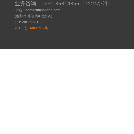
业务咨询：0731-85814355（7×24小时）
邮箱：contact#tuodong.com
(发邮件时,请将#改为@)
QQ: 2881938158
沪ICP备16000707号